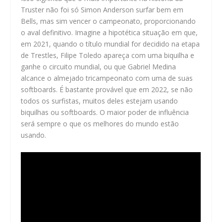
Truster não foi só Simon Anderson surfar bem em
Bells, mas sim vencer o campeonato, proporcionando
o aval definitivo. Imagine a hipotética situação em que,
em 2021, quando o título mundial for decidido na etapa
de Trestles, Filipe Toledo apareça com uma biquilha e
ganhe o circuito mundial, ou que Gabriel Medina
alcance o almejado tricampeonato com uma de suas
softboards. É bastante provável que em 2022, se não
todos os surfistas, muitos deles estejam usando
biquilhas ou softboards. O maior poder de influência
será sempre o que os melhores do mundo estão
usando.