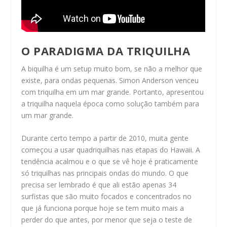
O PARADIGMA DA TRIQUILHA
A biquilha é um setup muito bom, se não a melhor que
existe, para ondas pequenas. Simon Anderson venceu
com triquilha em um mar grande. Portanto, apresentou
a triquilha naquela época como solução também para
um mar grande.
Durante certo tempo a partir de 2010, muita gente
começou a usar quadriquilhas nas etapas do Hawaii. A
tendência acalmou e o que se vê hoje é praticamente
só triquilhas nas principais ondas do mundo. O que
precisa ser lembrado é que ali estão apenas 34
surfistas que são muito focados e concentrados no
que já funciona porque hoje se tem muito mais a
perder do que antes, por menor que seja o teste de