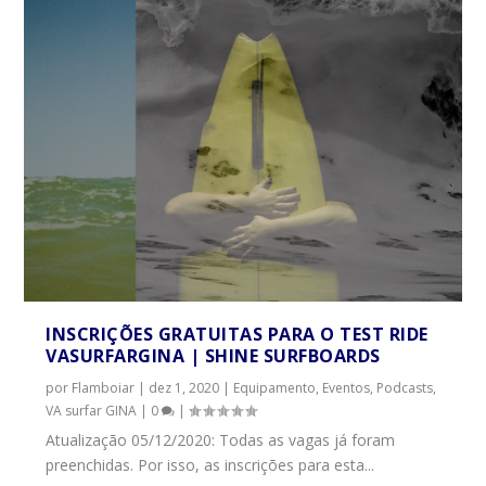
INSCRIÇÕES GRATUITAS PARA O TEST RIDE
VASURFARGINA | SHINE SURFBOARDS
por
Flamboiar
|
dez 1, 2020
|
Equipamento
,
Eventos
,
Podcasts
,
VA surfar GINA
|
0
|
Atualização 05/12/2020: Todas as vagas já foram
preenchidas. Por isso, as inscrições para esta...