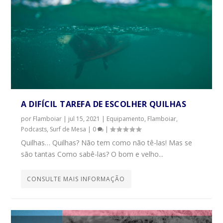
A DIFÍCIL TAREFA DE ESCOLHER QUILHAS
por
Flamboiar
|
jul 15, 2021
|
Equipamento
,
Flamboiar
,
Podcasts
,
Surf de Mesa
|
0
|
Quilhas… Quilhas? Não tem como não tê-las! Mas se
são tantas Como sabê-las? O bom e velho...
CONSULTE MAIS INFORMAÇÃO