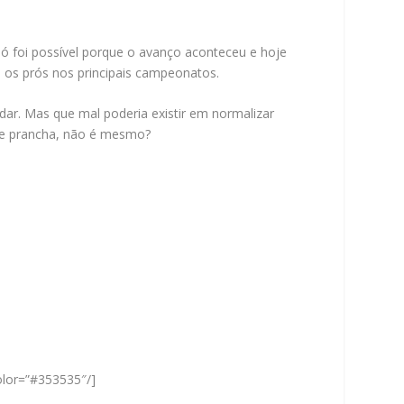
ó foi possível porque o avanço aconteceu e hoje
m os prós nos principais campeonatos.
ar. Mas que mal poderia existir em normalizar
o de prancha, não é mesmo?
color=”#353535″/]