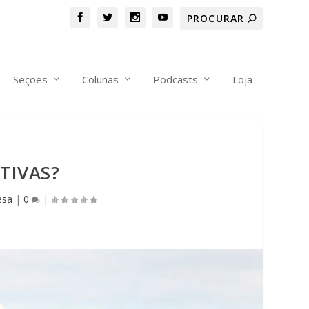
Seções
Colunas
Podcasts
Loja
TIVAS?
esa
|
0
|