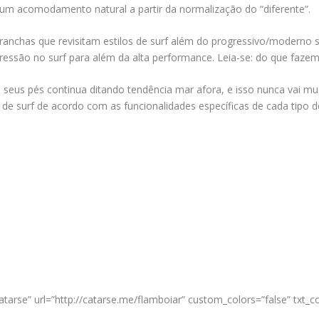
um acomodamento natural a partir da normalização do “diferente”.
anchas que revisitam estilos de surf além do progressivo/moderno s
pressão no surf para além da alta performance. Leia-se: do que faze
eus pés continua ditando tendência mar afora, e isso nunca vai mud
os de surf de acordo com as funcionalidades específicas de cada tip
atarse” url=”http://catarse.me/flamboiar” custom_colors=”false” txt_