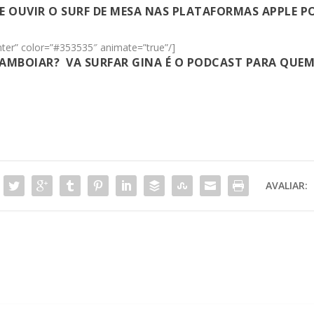
E OUVIR O SURF DE MESA NAS PLATAFORMAS
APPLE P
enter” color=”#353535″ animate=”true”/]
FLAMBOIAR?
VA SURFAR GINA
É O PODCAST PARA QUEM 
AVALIAR: