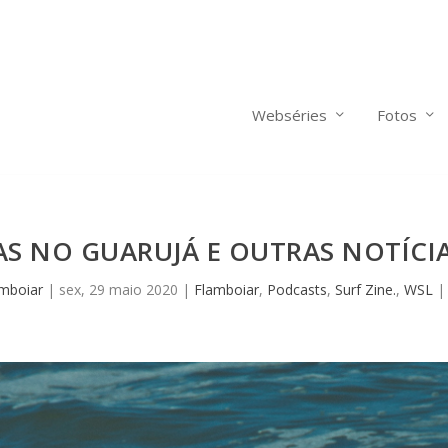
Webséries
Fotos
S NO GUARUJÁ E OUTRAS NOTÍCI
mboiar
|
sex, 29 maio 2020
|
Flamboiar
,
Podcasts
,
Surf Zine.
,
WSL