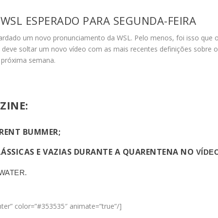
WSL ESPERADO PARA SEGUNDA-FEIRA
guardado um novo pronunciamento da WSL. Pelo menos, foi isso que 
L
deve soltar um novo vídeo com as mais recentes definições sobre o
a próxima semana.
ZINE:
HERENT BUMMER;
ÁSSICAS E VAZIAS DURANTE A QUARENTENA NO
VÍDE
WATER.
enter” color=”#353535″ animate=”true”/]