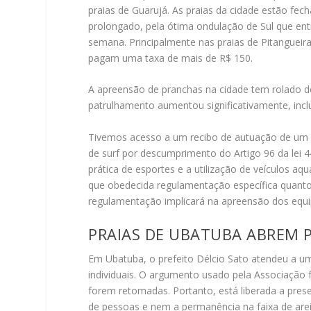
praias de Guarujá. As praias da cidade estão fech
prolongado, pela ótima ondulação de Sul que ent
semana. Principalmente nas praias de Pitangueir
pagam uma taxa de mais de R$ 150.
A apreensão de pranchas na cidade tem rolado d
patrulhamento aumentou significativamente, inclus
Tivemos acesso a um recibo de autuação de um su
de surf por descumprimento do Artigo 96 da lei 4
prática de esportes e a utilização de veículos a
que obedecida regulamentação específica quanto a
regulamentação implicará na apreensão dos equip
PRAIAS DE UBATUBA ABREM P
Em Ubatuba, o prefeito Délcio Sato atendeu a um p
individuais. O argumento usado pela Associação
forem retomadas. Portanto, está liberada a pres
de pessoas e nem a permanência na faixa de arei