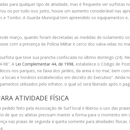
adas para qualquer tipo de atividade, mas é frequente ver surfistas n
rou ou por tudo isso junto, houve um aumento considerável nas apr
as e Tombo. A Guarda Municipal tem apreendido os equipamentos e, p
esde março, quando foram decretadas as medidas de isolamento soci
ive com a presença da Polícia Militar e cerco dos salva-vidas no mar 
rfista que teve sua prancha confiscada no último domingo (24). Ne
4-98″. A
Lei Complementar 44, de 1998
, estabelece o Código de Post
quáticos nos parques, na faixa dos jardins, da areia e no mar, bem c
 locais e horários estabelecidos em decreto do Executivo”. Ainda no
amentos utilizados pelo infrator, o qual só será liberado após o pa
ARA ATIVIDADE FÍSICA
edido feito pela Associação de Surf local e liberou o uso das praias 
 foi de que os atletas precisam manter a forma para o momento em q
ença nas praias de segunda à quinta somente para atividades físicas
a.