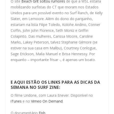
O site
Beach Grit soltou rumores
de que a WSL estaria
mobilizando surfistas do CT que moram nos Estados
Unidos para um possível evento no Surf Ranch, de Kelly
Slater, em Lemoore. Além do dono do parquinho,
estariam na lista Filipe Toledo, Kolohe Andino, Conner
Coffin, John John Florence, Seth Moniz e Griffin
Colapinto. Das mulheres, Carissa Moore, Caroline
Marks, Lakey Peterson, talvez Stephanie Gilmore (se
estiver na sua casa em Malibu), Courtney Conlogue,
Sage Erickson, Malia Manuel e Brisa Hennessy.
Por
enquanto – importante frisar -, é apenas um boato.
E AQUI ESTÃO OS LINKS PARA AS DICAS DA
SEMANA NO SURF ZINE:
O filme Undone, com
Laura Enever. Disponível no
iTunes
e no
Vimeo On Demand
.
O documentário
Fish