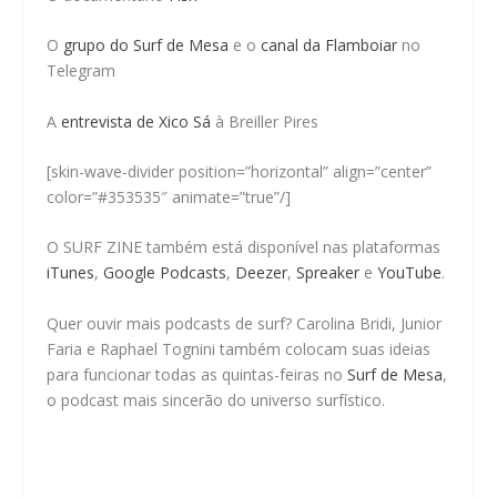
O
grupo do Surf de Mesa
e o
canal da Flamboiar
no
Telegram
A
entrevista de Xico Sá
à Breiller Pires
[skin-wave-divider position=”horizontal” align=”center”
color=”#353535″ animate=”true”/]
O SURF ZINE também está disponível nas plataformas
iTunes
,
Google Podcasts
,
Deezer
,
Spreaker
e
YouTube
.
Quer ouvir mais podcasts de surf? Carolina Bridi, Junior
Faria e Raphael Tognini também colocam suas ideias
para funcionar todas as quintas-feiras no
Surf de Mesa
,
o podcast mais sincerão do universo surfístico.