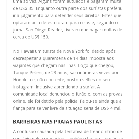
uma só vez. Alguns foram autuados e pagaram multa
de US$ 35. Enquanto outra parte dos surfistas preferiu
ir a julgamento para defender seus direitos. Estes que
optaram pela defesa foram para celas e, segundo o
jornal San Diego Reader, tiveram que pagar multas de
cerca de US$ 150.
No Hawaii um turista de Nova York foi detido após
desrespeitar a quarentena de 14 dias imposta aos
viajantes que chegam nas ilhas. Logo que chegou,
Tarique Peters, de 23 anos, saiu inúmeras vezes por
Honolulu e, não contente, postou selfies no seu
Instagram. Inclusive aprendendo a surfar. A
comunidade local denunciou o furão e, com as provas
online, ele foi detido pela polícia. Falou-se ainda que a
fiança para se ver livre da situação seria de US$ 4 mil.
BARREIRAS NAS PRAIAS PAULISTAS
A confusão causada pela tentativa de frear o ritmo de
contágio pelo coronavírus também chegou a um ápice