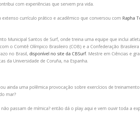
ntribui com experiências que servem pra vida.
m extenso currículo prático e acadêmico que conversou com
Rapha T
 Municipal Santos de Surf, onde treina uma equipe que inclui atleta
om o Comitê Olímpico Brasileiro (COB) e a Confederação Brasileira d
azo no Brasil,
disponível no site da CBSurf
. Mestre em Ciências e g
tas da Universidade de Coruña, na Espanha.
ou ainda uma polêmica provocação sobre exercícios de treinamento 
 do mar?
to não passam de mímica? então dá o play aqui e vem ouvir toda a exp