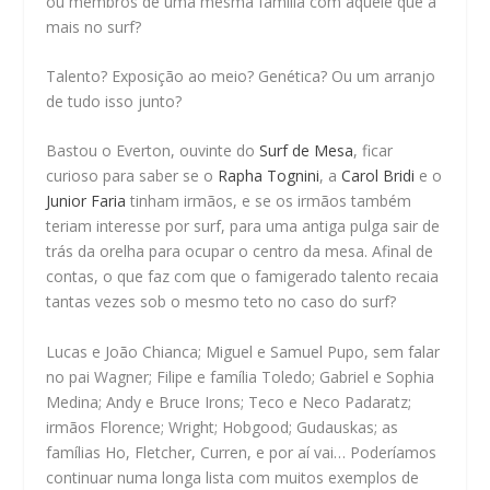
ou membros de uma mesma família com aquele quê a
mais no surf?
Talento? Exposição ao meio? Genética? Ou um arranjo
de tudo isso junto?
Bastou o Everton, ouvinte do
Surf de Mesa
, ficar
curioso para saber se o
Rapha Tognini
, a
Carol Bridi
e o
Junior Faria
tinham irmãos, e se os irmãos também
teriam interesse por surf, para uma antiga pulga sair de
trás da orelha para ocupar o centro da mesa. Afinal de
contas, o que faz com que o famigerado talento recaia
tantas vezes sob o mesmo teto no caso do surf?
Lucas e João Chianca; Miguel e Samuel Pupo, sem falar
no pai Wagner; Filipe e família Toledo; Gabriel e Sophia
Medina; Andy e Bruce Irons; Teco e Neco Padaratz;
irmãos Florence; Wright; Hobgood; Gudauskas; as
famílias Ho, Fletcher, Curren, e por aí vai… Poderíamos
continuar numa longa lista com muitos exemplos de