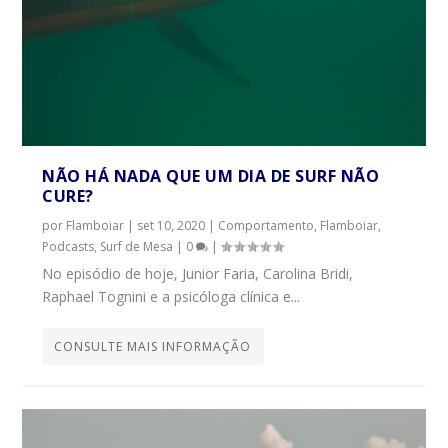
NÃO HÁ NADA QUE UM DIA DE SURF NÃO
CURE?
por
Flamboiar
|
set 10, 2020
|
Comportamento
,
Flamboiar
,
Podcasts
,
Surf de Mesa
|
0
|
No episódio de hoje, Junior Faria, Carolina Bridi,
Raphael Tognini e a psicóloga clínica e...
CONSULTE MAIS INFORMAÇÃO