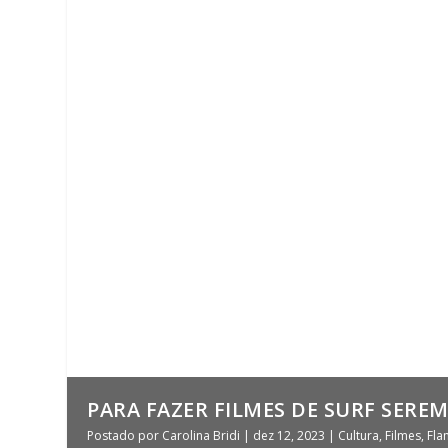
PARA FAZER FILMES DE SURF SERE
Postado por
Carolina Bridi
|
dez 12, 2023
|
Cultura
,
Filmes
,
Fla