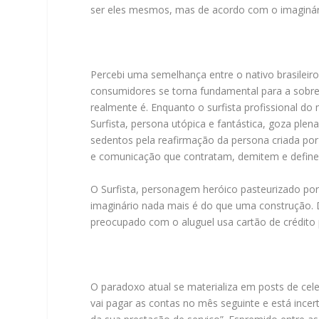
ser eles mesmos, mas de acordo com o imaginár
Percebi uma semelhança entre o nativo brasilei
consumidores se torna fundamental para a sobrevi
realmente é. Enquanto o surfista profissional d
Surfista, persona utópica e fantástica, goza pl
sedentos pela reafirmação da persona criada por 
e comunicação que contratam, demitem e defin
O Surfista, personagem heróico pasteurizado por 
imaginário nada mais é do que uma construção. D
preocupado com o aluguel usa cartão de crédit
O paradoxo atual se materializa em posts de cel
vai pagar as contas no mês seguinte e está ince