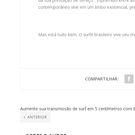
da sua prestação de serviço”. Espremido entre as
contemporâneo vive em um limbo existencial, preso
Mas está tudo bem. O surfe brasileiro vive se
COMPARTILHAR:
Aumente sua transmissão de surf em 5 centímetros com E
ANTERIOR