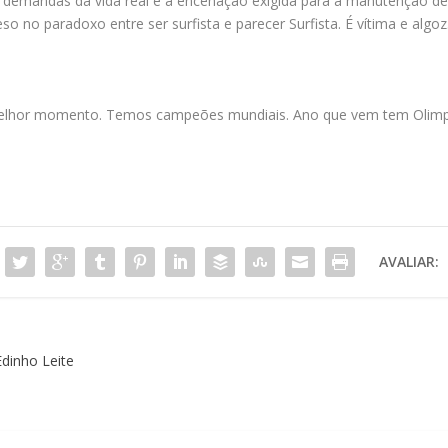
 demandas da vida real e a encenação exigida para a manutenção de su
 no paradoxo entre ser surfista e parecer Surfista. É vítima e algoz
u melhor momento. Temos campeões mundiais. Ano que vem tem Olimp
AVALIAR:
dinho Leite