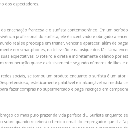
io dos espectadores.
ro da encenação francesa e o surfista contemporâneo. Em um perío
vência profissional do surfista, ele é incentivado e obrigado a ence
o mundo real se preocupa em treinar, vencer e aparecer, além de pag
enamente em smartphones, na televisão e na psique dos fãs. Uma enc
suas expectativas. O roteiro é direta e indiretamente definido por 
em remuneração quase exclusivamente segundo números de likes e 
redes sociais, se tornou um produto enquanto o surfista é um ator. 
espretensioso, esteticamente palatável e inalcançável na medida cer
o para fazer compras no supermercado e paga inscrição em campeon
ebração do mais puro prazer da vida perfeita d’O Surfista enquanto 
rto sobre quando receberá o temido email do empregador que diz: “a 