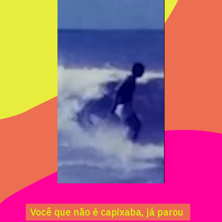
Você que não é capixaba, já parou 
Você que não é capixaba, já parou 