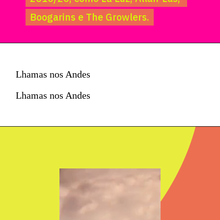
Boogarins e The Growlers.
Boogarins e The Growlers.
Lhamas nos Andes
Lhamas nos Andes