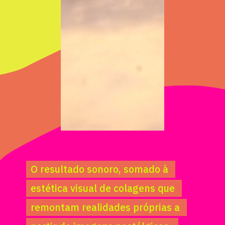
O resultado sonoro, somado à 
O resultado sonoro, somado à 
estética visual de colagens que 
estética visual de colagens que 
remontam realidades próprias a 
remontam realidades próprias a 