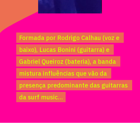
Formada por Rodrigo Calhau (voz e 
Formada por Rodrigo Calhau (voz e 
baixo), Lucas Bonini (guitarra) e 
baixo), Lucas Bonini (guitarra) e 
Gabriel Queiroz (bateria), a banda 
Gabriel Queiroz (bateria), a banda 
mistura influências que vão da 
mistura influências que vão da 
presença predominante das guitarras 
presença predominante das guitarras 
da surf music…
da surf music…