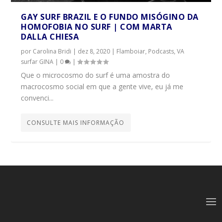
GAY SURF BRAZIL E O FUNDO MISÓGINO DA
HOMOFOBIA NO SURF | COM MARTA
DALLA CHIESA
por
Carolina Bridi
|
dez 8, 2020
|
Flamboiar
,
Podcasts
,
VA
surfar GINA
|
0
|
Que o microcosmo do surf é uma amostra do
macrocosmo social em que a gente vive, eu já me
convenci...
CONSULTE MAIS INFORMAÇÃO