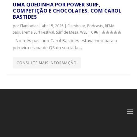
UMA QUEDINHA POR POWER SURF,
COMPETIÇÃO E CHOCOLATES, COM CAROL
BASTIDES
por
Flamboiar
|
abr 15, 2025
|
Flamboiar
,
Podcasts
,
REMA
Saquarema Surf Festival
,
Surf de Mesa
,
WSL
|
0
|
No mês passado Carol Bastides estava indo para a
primeira etapa de QS da sua vida....
CONSULTE MAIS INFORMAÇÃO