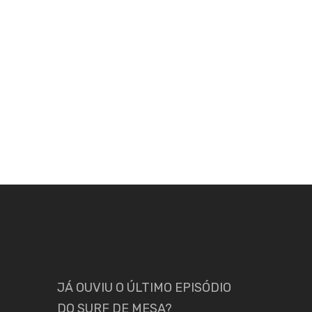
JÁ OUVIU O ÚLTIMO EPISÓDIO
DO SURF DE MESA?