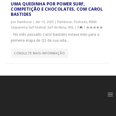
UMA QUEDINHA POR POWER SURF,
COMPETIÇÃO E CHOCOLATES, COM CAROL
BASTIDES
por
Flamboiar
|
abr 15, 2025
|
Flamboiar
,
Podcasts
,
REMA
Saquarema Surf Festival
,
Surf de Mesa
,
WSL
|
0
|
No mês passado Carol Bastides estava indo para a
primeira etapa de QS da sua vida....
CONSULTE MAIS INFORMAÇÃO