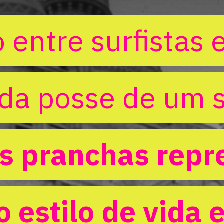
 entre surfistas 
 entre surfistas 
 da posse de um s
 da posse de um s
s pranchas repr
s pranchas repr
o estilo de vida e
o estilo de vida e