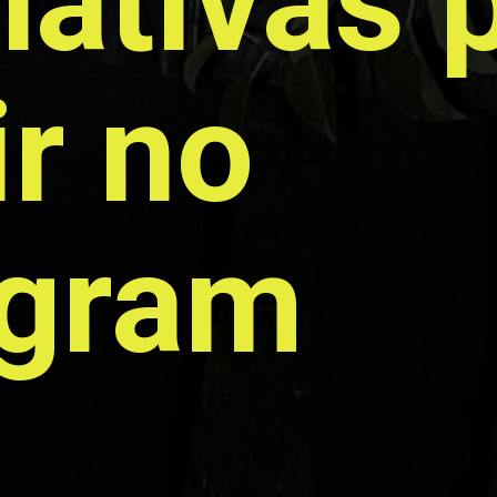
nativas p
r no 
agram