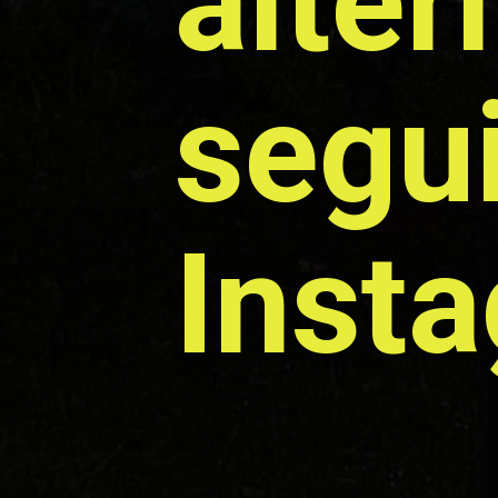
alter
segui
Inst