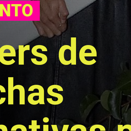
NTO
rs de 
has 