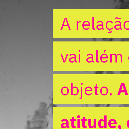
A relação
A relação
vai além
vai além
objeto. 
objeto. 
A
A
atitude, 
atitude, 