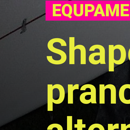
EQUPAME
Shape
pranc