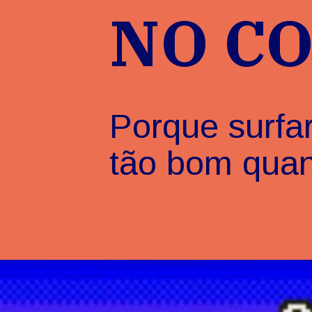
NO C
Porque surfa
tão bom quan