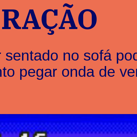
ORAÇÃO
r sentado no sofá po
to pegar onda de ve