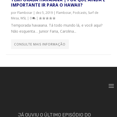
IMPORTANTE IR PARA O HAWAII?
por
Flamboiar
|
dez 5, 2019
|
Flamboiar
,
Podcasts
,
Surf de
Mesa
,
WSL
|
0
|
Temporada havaiana. Tá todo mundo lá, e você aqui?
Não esquenta… Junior Faria, Carolina...
CONSULTE MAIS INFORMAÇÃO
JÁ OUVIU O ÚLTIMO EPISÓDIO DO