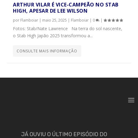
ARTHUR VILAR É VICE-CAMPEÃO NO STAB
HIGH, APESAR DE LEE WILSON
por
Flamboiar
|
maio 25, 2025
|
Flamboiar
|
0
|
Fotos: Stab/Nate Lawrence Na terra do sol nascente,
o Stab High Japão 2025 transformou a...
CONSULTE MAIS INFORMAÇÃO
JÁ OUVIU O ÚLTIMO EPISÓDIO DO