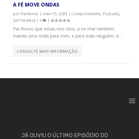
A FÉ MOVE ONDAS
por
Flamboiar
|
maio 15, 2025
|
Comportamento
,
Podcasts
,
Surf de Mesa
|
0
|
Pai Nosso que estais nos céus, e no mar também;
mande uma onda para mim, e para mais ninguém. A...
CONSULTE MAIS INFORMAÇÃO
JÁ OUVIU O ÚLTIMO EPISÓDIO DO