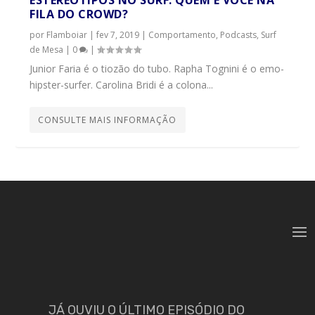
ESTEREÓTIPOS NO SURF: QUEM É VOCÊ NA
FILA DO CROWD?
por
Flamboiar
|
fev 7, 2019
|
Comportamento
,
Podcasts
,
Surf
de Mesa
|
0
|
Junior Faria é o tiozão do tubo. Rapha Tognini é o emo-
hipster-surfer. Carolina Bridi é a colona...
CONSULTE MAIS INFORMAÇÃO
JÁ OUVIU O ÚLTIMO EPISÓDIO DO