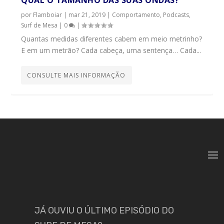
por
Flamboiar
|
mar 21, 2019
|
Comportamento
,
Podcasts
,
Surf de Mesa
|
0
|
Quantas medidas diferentes cabem em meio metrinho?
E em um metrão? Cada cabeça, uma sentença… Cada...
CONSULTE MAIS INFORMAÇÃO
JÁ OUVIU O ÚLTIMO EPISÓDIO DO