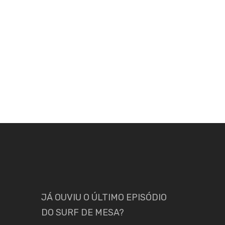
JÁ OUVIU O ÚLTIMO EPISÓDIO
DO SURF DE MESA?