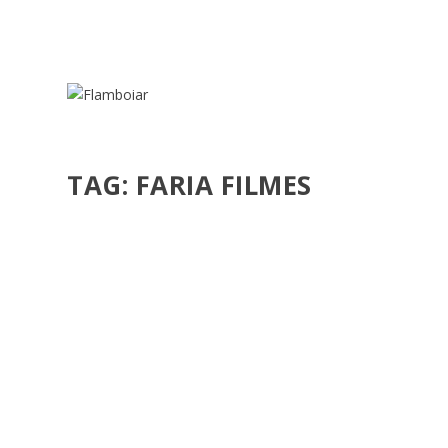
TAG:
FARIA FILMES
OLIMPÍADAS ADIADAS, REFLEXOS DA PANDE
por
Flamboiar
|
mar 27, 2020
|
Flamboiar
,
Podcasts
,
Surf Zine.
Está no ar o 3º episódio do podcast SURF ZINE. E estas 
CONSULTE MAIS INFORMAÇÃO