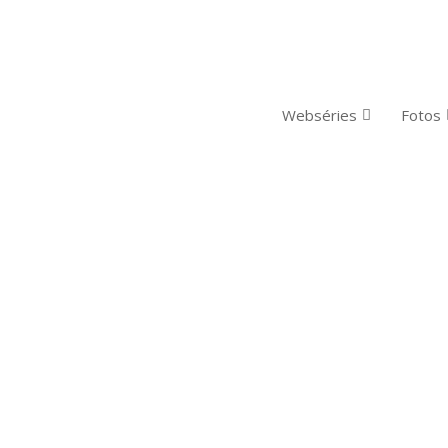
Webséries
Fotos
MIA NA VIDA DE SURFISTAS DA WSL E CORRIDA POR P
,
WSL
|
0
|
são as principais notícias da semana: Jogos...