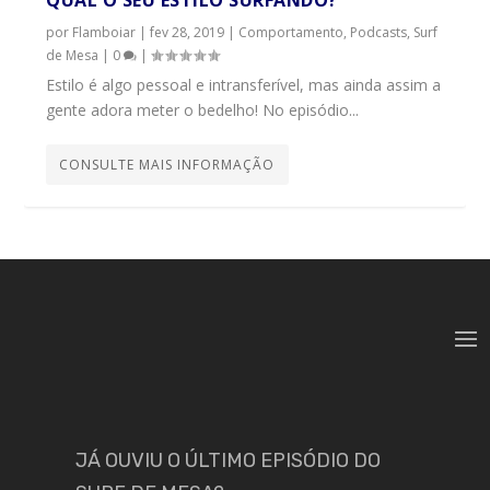
QUAL O SEU ESTILO SURFANDO?
por
Flamboiar
|
fev 28, 2019
|
Comportamento
,
Podcasts
,
Surf
de Mesa
|
0
|
Estilo é algo pessoal e intransferível, mas ainda assim a
gente adora meter o bedelho! No episódio...
CONSULTE MAIS INFORMAÇÃO
JÁ OUVIU O ÚLTIMO EPISÓDIO DO