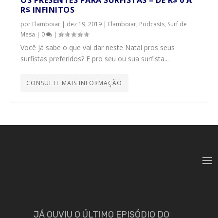
R$ INFINITOS
por
Flamboiar
|
dez 19, 2019
|
Flamboiar
,
Podcasts
,
Surf de
Mesa
|
0
|
Você já sabe o que vai dar neste Natal pros seus
surfistas preferidos? E pro seu ou sua surfista...
CONSULTE MAIS INFORMAÇÃO
JÁ OUVIU O ÚLTIMO EPISÓDIO DO