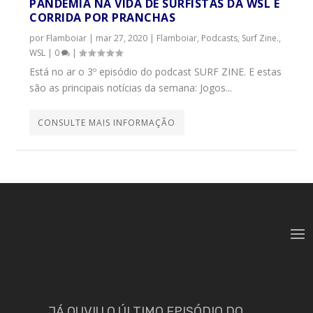
PANDEMIA NA VIDA DE SURFISTAS DA WSL E
CORRIDA POR PRANCHAS
por
Flamboiar
|
mar 27, 2020
|
Flamboiar
,
Podcasts
,
Surf Zine.
,
WSL
|
0
|
Está no ar o 3º episódio do podcast SURF ZINE. E estas
são as principais notícias da semana: Jogos...
CONSULTE MAIS INFORMAÇÃO
JÁ OUVIU O ÚLTIMO EPISÓDIO DO