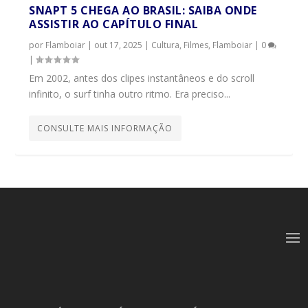
SNAPT 5 CHEGA AO BRASIL: SAIBA ONDE
ASSISTIR AO CAPÍTULO FINAL
por
Flamboiar
|
out 17, 2025
|
Cultura
,
Filmes
,
Flamboiar
|
0
|
Em 2002, antes dos clipes instantâneos e do scroll
infinito, o surf tinha outro ritmo. Era preciso...
CONSULTE MAIS INFORMAÇÃO